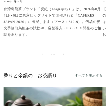
2026年7月30日
2
台湾烏龍茶ブランド「炭紀（Teagraphy）」は、2026年8月
【
4日〜6日に東京ビッグサイトで開催される「CAFERES
JAPAN 2026」に出展します（ブース：S12-9）。伝統の炭
火手焙煎烏龍茶の試飲や、店舗導入・PB・OEM開発のご相
談を承ります。
の
1
/
4
香りと余韻の、お茶語り
すべてを表示する