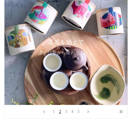
茶器を揃えて
まずは形から味わうもよし
2
1
3
4
5