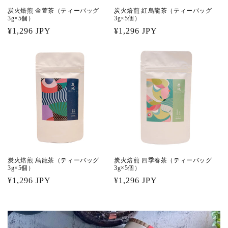
炭火焙煎 金萱茶（ティーバッグ
炭火焙煎 紅烏龍茶（ティーバッグ
3g×5個）
3g×5個）
通
¥1,296 JPY
通
¥1,296 JPY
常
常
価
価
格
格
炭火焙煎 烏龍茶（ティーバッグ
炭火焙煎 四季春茶（ティーバッグ
3g×5個）
3g×5個）
通
¥1,296 JPY
通
¥1,296 JPY
常
常
価
価
格
格