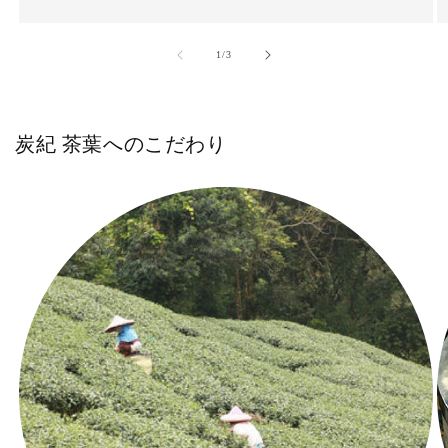
の
1
/
3
炭紀 茶葉へのこだわり