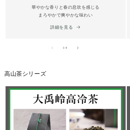
華やかな香りと春の息吹を感じる
まろやかで爽やかな味わい
詳細を見る
の
1
/
4
高山茶シリーズ