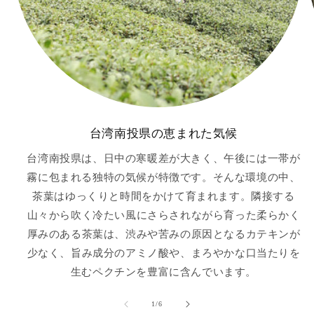
台湾南投県の恵まれた気候
台湾南投県は、日中の寒暖差が大きく、午後には一帯が
霧に包まれる独特の気候が特徴です。そんな環境の中、
茶葉はゆっくりと時間をかけて育まれます。隣接する
山々から吹く冷たい風にさらされながら育った柔らかく
厚みのある茶葉は、渋みや苦みの原因となるカテキンが
少なく、旨み成分のアミノ酸や、まろやかな口当たりを
生むペクチンを豊富に含んでいます。
の
1
/
6