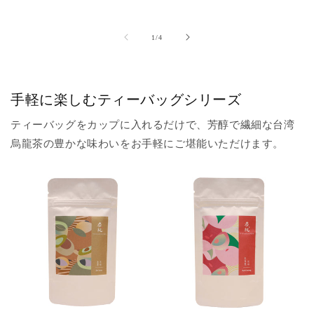
の
1
/
4
手軽に楽しむティーバッグシリーズ
ティーバッグをカップに入れるだけで、芳醇で繊細な台湾
烏龍茶の豊かな味わいをお手軽にご堪能いただけます。