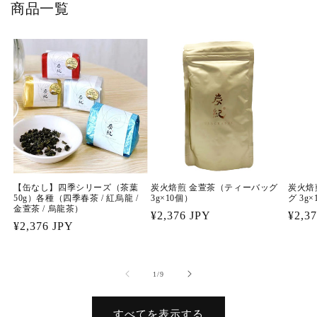
商品一覧
【缶なし】四季シリーズ（茶葉
炭火焙煎 金萱茶（ティーバッグ
炭火焙
50g）各種（四季春茶 / 紅烏龍 /
3g×10個）
グ 3g
金萱茶 / 烏龍茶）
通
¥2,376 JPY
通
¥2,3
通
¥2,376 JPY
常
常
常
価
価
価
格
格
の
1
/
9
格
すべてを表示する