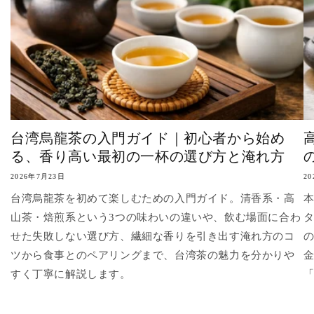
台湾烏龍茶の入門ガイド｜初心者から始め
る、香り高い最初の一杯の選び方と淹れ方
2026年7月23日
2
台湾烏龍茶を初めて楽しむための入門ガイド。清香系・高
山茶・焙煎系という3つの味わいの違いや、飲む場面に合わ
せた失敗しない選び方、繊細な香りを引き出す淹れ方のコ
ツから食事とのペアリングまで、台湾茶の魅力を分かりや
すく丁寧に解説します。